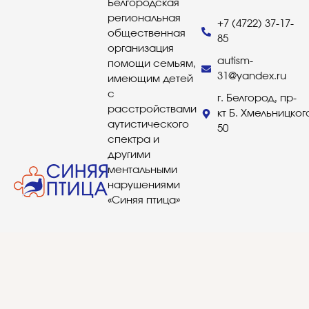
Белгородская
региональная
+7 (4722) 37-17-
общественная
85
организация
autism-
помощи семьям,
31@yandex.ru
имеющим детей
с
г. Белгород, пр-
расстройствами
кт Б. Хмельницког
аутистического
50
спектра и
другими
ментальными
нарушениями
«Синяя птица»