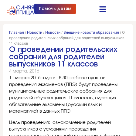
Помочь детям
Синяя птица это…
Документы и отчеты
Получить помощь
Главная
/
Новости
/
Новости
/
Внешние новости образования
/
О
проведении родительских собраний для родителей выпускников
11 классов
О проведении родительских
собраний для родителей
выпускников 11 классов
4 марта, 2016
11 марта 2016 года в 18.30 на базе пунктов
проведения экзаменов (ППЭ) будут проведены
муниципальные родительские собрания для
родителей обучающихся 11 классов, сдающих
обязательные экзамены (русский язык и
математика) в данных ППЭ.
Цель проведения: ознакомление родителей
выпускников с условиями проведения
государственной итоговой аттестации в форме