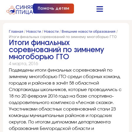
Помочь детям
Синяя птица это…
Документы и отчеты
Получить помощь
Главная
/
Новости
/
Новости
/
Внешние новости образования
/
Итоги финальных соревнований по зимнему многоборью ГТО
Итоги финальных
соревнований по зимнему
многоборью ГТО
4 марта, 2016
Подведены итоги финальных соревнований по
зимнему многоборью ГТО среди сборных команд
городов и районов в зачёт 58 областной
Спартакиады школьников, которые проводились с
18 по 20 февраля 2016 года на базе спортивно-
оздоровительного комплекса «Лесная сказка».
Участниками областных соревнований стали 23
команды муниципальных районов и городских
округов. По итогам дипломами департамента
образования Белгородской области и