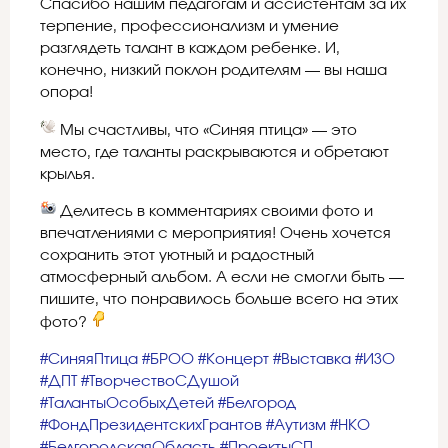
Спасибо нашим педагогам и ассистентам за их
терпение, профессионализм и умение
разглядеть талант в каждом ребенке. И,
конечно, низкий поклон родителям — вы наша
опора!
Мы счастливы, что «Синяя птица» — это
место, где таланты раскрываются и обретают
крылья.
Делитесь в комментариях своими фото и
впечатлениями с мероприятия! Очень хочется
сохранить этот уютный и радостный
атмосферный альбом. А если не смогли быть —
пишите, что понравилось больше всего на этих
фото?
#СиняяПтица
#БРОО
#Концерт
#Выставка
#ИЗО
#ДПТ
#ТворчествоСДушой
#ТалантыОсобыхДетей
#Белгород
#ФондПрезидентскихГрантов
#Аутизм
#НКО
#БелгородскаяОбласть
#ПроектыСП