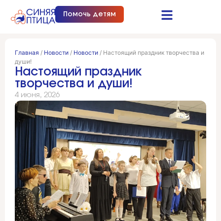
Помочь детям
Синяя птица это…
Документы и отчеты
Получить помощь
Главная
/
Новости
/
Новости
/
Настоящий праздник творчества и
души!
Настоящий праздник
творчества и души!
4 июня, 2026