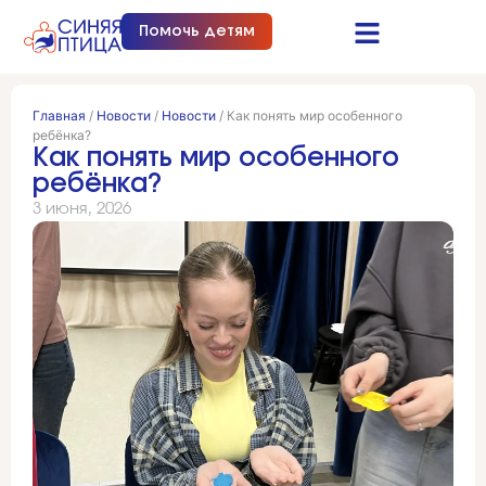
Помочь детям
Синяя птица это…
Документы и отчеты
Получить помощь
Главная
/
Новости
/
Новости
/
Как понять мир особенного
ребёнка?
Как понять мир особенного
ребёнка?
3 июня, 2026