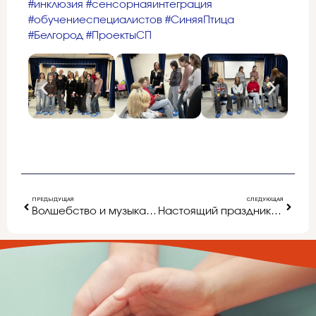
#инклюзия
#сенсорнаяинтеграция
#обучениеспециалистов
#СиняяПтица
#Белгород
#ПроектыСП
ПРЕДЫДУЩАЯ
СЛЕДУЮЩАЯ
Волшебство и музыка для всей семьи!
Настоящий праздник творчества и души!