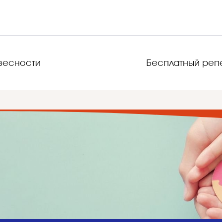
весности
Бесплатный репе