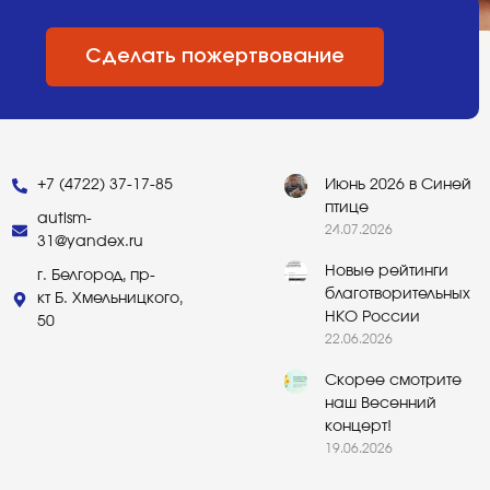
Сделать пожертвование
+7 (4722) 37-17-85
Июнь 2026 в Синей
птице
autism-
24.07.2026
31@yandex.ru
Новые рейтинги
г. Белгород, пр-
благотворительных
кт Б. Хмельницкого,
НКО России
50
22.06.2026
Скорее смотрите
наш Весенний
концерт!
19.06.2026