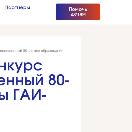
Партнеры
Помочь
детям
 посвященный 80-летию образования
нкурс
енный 80-
ы ГАИ-