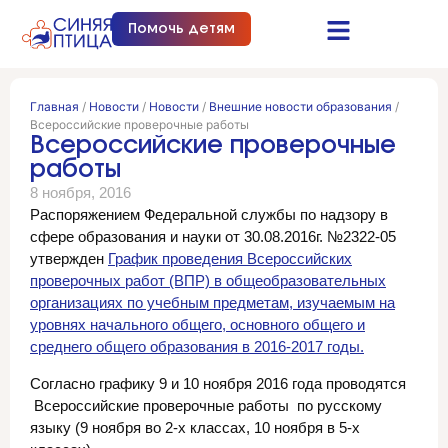
Помочь детям
Синяя птица это…
Документы и отчеты
Получить помощь
Главная
/
Новости
/
Новости
/
Внешние новости образования
/
Всероссийские проверочные работы
Всероссийские проверочные
работы
8 ноября, 2016
Распоряжением Федеральной службы по надзору в
сфере образования и науки от 30.08.2016г. №2322-05
утвержден
График проведения Всероссийских
проверочных работ (ВПР) в общеобразовательных
организациях по учебным предметам, изучаемым на
уровнях начального общего, основного общего и
среднего общего образования в 2016-2017 годы.
Согласно графику 9 и 10 ноября 2016 года проводятся
Всероссийские проверочные работы по русскому
языку (9 ноября во 2-х классах, 10 ноября в 5-х