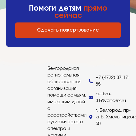
Помоги детям
прямо
сейчас
Сделать пожертвование
Белгородская
региональная
+7 (4722) 37-17-
общественная
85
организация
autism-
помощи семьям,
31@yandex.ru
имеющим детей
с
г. Белгород, пр-
расстройствами
кт Б. Хмельницког
аутистического
50
спектра и
другими