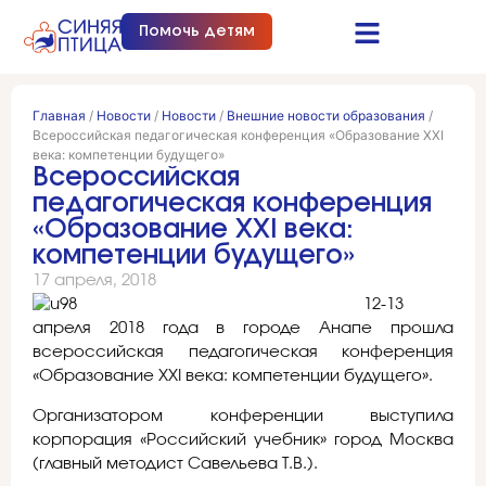
Помочь детям
Синяя птица это…
Документы и отчеты
Получить помощь
Главная
/
Новости
/
Новости
/
Внешние новости образования
/
Всероссийская педагогическая конференция «Образование ХХI
века: компетенции будущего»
Всероссийская
педагогическая конференция
«Образование ХХI века:
компетенции будущего»
17 апреля, 2018
12-13
апреля 2018 года в городе Анапе прошла
всероссийская педагогическая конференция
«Образование ХХI века: компетенции будущего».
Организатором конференции выступила
корпорация «Российский учебник» город Москва
(главный методист Савельева Т.В.).