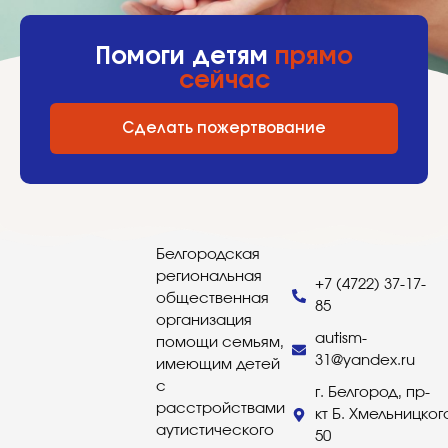
Помоги детям
прямо
сейчас
Сделать пожертвование
Белгородская
региональная
+7 (4722) 37-17-
общественная
85
организация
autism-
помощи семьям,
31@yandex.ru
имеющим детей
с
г. Белгород, пр-
расстройствами
кт Б. Хмельницког
аутистического
50