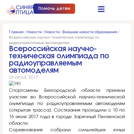
Помочь детям
Синяя птица это…
Документы и отчеты
Получить помощь
Главная
/
Новости
/
Новости
/
Внешние новости образования
/
Всероссийская научно-техническая олимпиада по
радиоуправляемым автомоделям
Всероссийская научно-
техническая олимпиада по
радиоуправляемым
автомоделям
26 июля, 2017
Спортсмены Белгородской области приняли
участие во Всероссийской научно-технической
олимпиаде по радиоуправляемым автомоделям
(открытая трасса). Состязания проходили с 10 по
16 июля 2017 года в городе Заречный Пензенской
области.
Соревнования собрали сильнейших юных