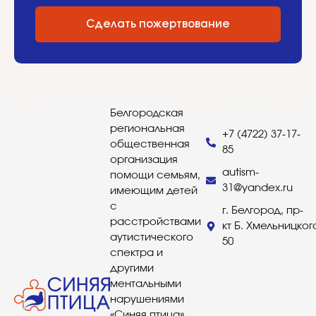
Сделать пожертвование
Белгородская
региональная
+7 (4722) 37-17-
общественная
85
организация
autism-
помощи семьям,
31@yandex.ru
имеющим детей
с
г. Белгород, пр-
расстройствами
кт Б. Хмельницког
аутистического
50
спектра и
другими
ментальными
нарушениями
«Синяя птица»