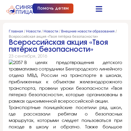
Помочь детям
Синяя птица это…
Документы и отчеты
Получить помощь
Главная
/
Новости
/
Новости
/
Внешние новости образования
/
Всероссийская акция «Твоя пятёрка безопасности»
Всероссийская акция «Твоя
пятёрка безопасности»
23 сентября, 2016
В целях предотвращения детского
травматизма сотрудники Белгородского линейного
отдела МВД России на транспорте в школах,
приближенных к объектам железнодорожного
транспорта, провели уроки безопасности «Твоя
пятерка безопасности», которые организованы в
рамках одноименной всероссийской акции.
Транспортные полицейские посетили ряд школ,
где рассказали ребятам о безопасных
маршрутах, которыми следует пользоваться при
походе в школу и обратно. Также большое