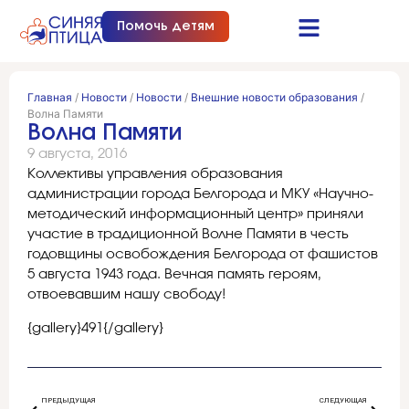
Помочь детям
Синяя птица это…
Документы и отчеты
Получить помощь
Главная
/
Новости
/
Новости
/
Внешние новости образования
/
Волна Памяти
Волна Памяти
9 августа, 2016
Коллективы управления образования
администрации города Белгорода и МКУ «Научно-
методический информационный центр» приняли
участие в традиционной Волне Памяти в честь
годовщины освобождения Белгорода от фашистов
5 августа 1943 года. Вечная память героям,
отвоевавшим нашу свободу!
{gallery}491{/gallery}
ПРЕДЫДУЩАЯ
СЛЕДУЮЩАЯ