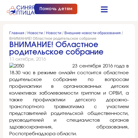
Помочь детям
Синяя птица это…
Документы и отчеты
Получить помощь
Главная
/
Новости
/
Новости
/
Внешние новости образования
/
ВНИМАНИЕ! Областное родительское собрание
ВНИМАНИЕ! Областное
родительское собрание
11 октября, 2016
23 сентября 2016 года в
18.30 час в режиме онлайн состоится областное
родительское собрание по вопросам
профилактики в организованных детских
коллективах заболеваемости гриппом и ОРВИ, а
также профилактики детского дорожно-
транспортного травматизма с участием
представителей родительской общественности,
руководителей и специалистов органов
здравоохранения, образования,
Роспотребнадзора области.