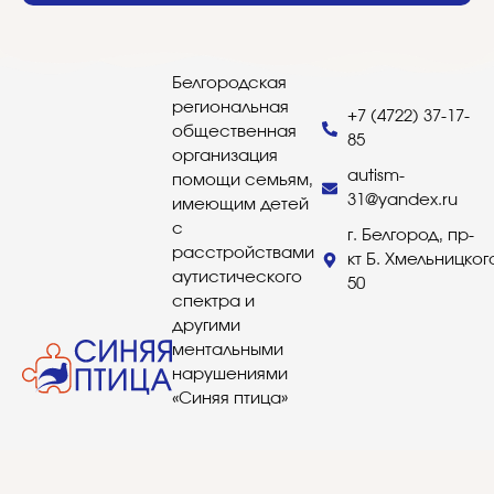
Белгородская
региональная
+7 (4722) 37-17-
общественная
85
организация
autism-
помощи семьям,
31@yandex.ru
имеющим детей
с
г. Белгород, пр-
расстройствами
кт Б. Хмельницког
аутистического
50
спектра и
другими
ментальными
нарушениями
«Синяя птица»