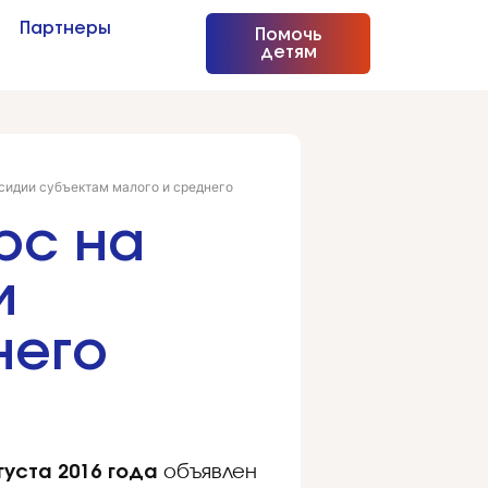
Партнеры
Помочь
детям
сидии субъектам малого и среднего
рс на
и
него
густа 2016 года
объявлен