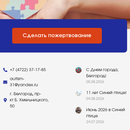
Сделать пожертвование
+7 (4722) 37-17-85
С Днем города,
Белгород!
autism-
05.08.2026
31@yandex.ru
11 лет Синей птице!
г. Белгород, пр-
04.08.2026
кт Б. Хмельницкого,
50
Июнь 2026 в Синей
птице
24.07.2026