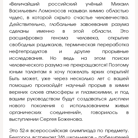
«Величайший российский учёный Михаил
Васильевич Ломоносов называл химию областью
чудес, в которой скрыто счастье человечества.
Действительно, глобальные завоевания разума
сделаны именно в этой области. Это
расшифровка генома человека, открытие
свободных радикалов, термическая переработка
нефтепродуктов и другие прорывные
исследования. Но ведь на этом поиски
человеческого разума не прекращаются! Поэтому
юным талантам я хочу пожелать ярких открытий!
Быть может, уже через несколько лет с вашей
помощью произойдёт научный прорыв в химии
верхних слоев атмосферы и плазмохимии, и под
вашим руководством будут создаваться дисплеи
нового поколения с использованием живых
органических соединений», говорилось в
выступлении Сергея Боженова.
Это 52-я всероссийская олимпиада по предмету.
Белгород встречает 246 школьников – победителей