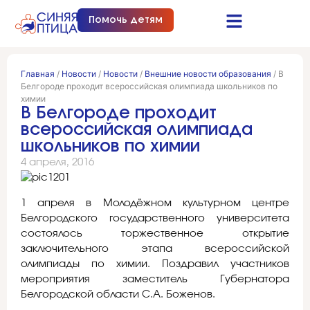
Помочь детям
Синяя птица это…
Документы и отчеты
Получить помощь
Главная
/
Новости
/
Новости
/
Внешние новости образования
/
В
Белгороде проходит всероссийская олимпиада школьников по
химии
В Белгороде проходит
всероссийская олимпиада
школьников по химии
4 апреля, 2016
1 апреля в Молодёжном культурном центре
Белгородского государственного университета
состоялось торжественное открытие
заключительного этапа всероссийской
олимпиады по химии. Поздравил участников
мероприятия заместитель Губернатора
Белгородской области С.А. Боженов.