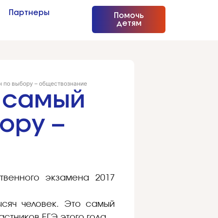
Партнеры
Помочь
детям
 по выбору – обществознание
т самый
ору –
твенного экзамена 2017
ысяч человек. Это самый
стников ЕГЭ этого года.