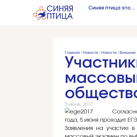
Синяя птица это…
Главная
/
Новости
/
Новости
/
Внешние 
Участник
массовый
обществ
5 июня, 2017
Согласн
года, 5 июня проходит Е
Заявления на участие в
массовый экзамен по выб