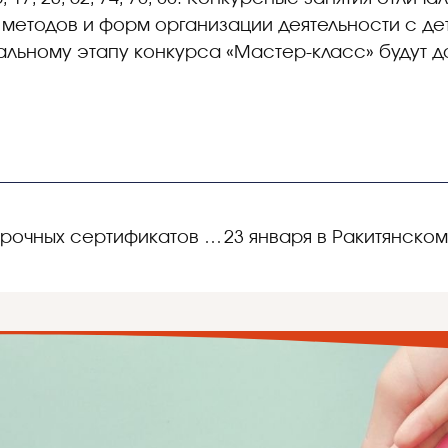
етодов и форм организации деятельности с детьм
альному этапу конкурса «Мастер-класс» будут д
Вручение именных подарочных сертификатов на изучение второго иностранного языка обучающимся г. Белгорода