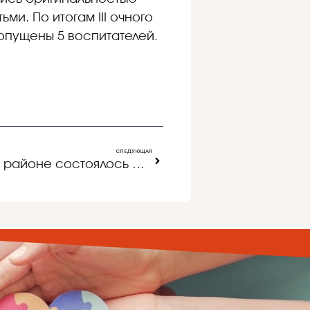
и. По итогам III очного
опущены 5 воспитателей.
СЛЕДУЮЩАЯ
23 января в Ракитянском районе состоялось районное родительское собрание