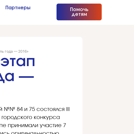
Партнеры
Помочь
детям
ль года — 2016»
 этап
да —
 №№ 84 и 75 состоялся III
 городского конкурса
пе принимали участие 7
ались оригинальностью