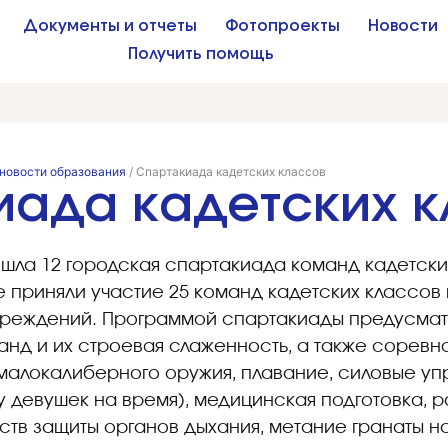
Документы и отчеты
Фотопроекты
Новости
Получить помощь
новости образования
/
Спартакиада кадетских классов
иада кадетских к
рошла 12 городская спартакиада команд кадетск
 приняли участие 25 команд кадетских классов 
реждений. Программой спартакиады предусмат
анд и их строевая слаженность, а также соревн
 малокалиберного оружия, плавание, силовые уп
у девушек на время), медицинская подготовка, 
тв защиты органов дыхания, метание гранаты на