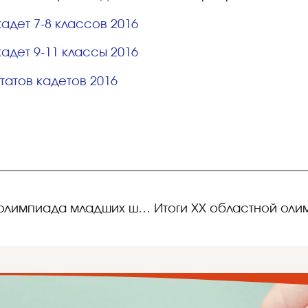
адет 7-8 классов 2016
адет 9-11 классы 2016
татов кадетов 2016
Городская предметная олимпиада младших школьников по русскому языку