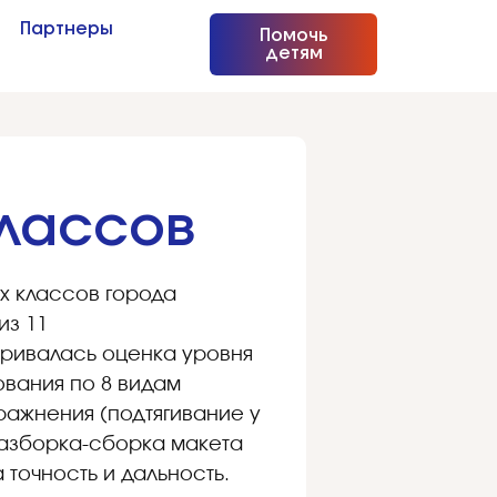
Партнеры
Помочь
детям
лассов
их классов города
из 11
ривалась оценка уровня
ования по 8 видам
ражнения (подтягивание у
разборка-сборка макета
 точность и дальность.