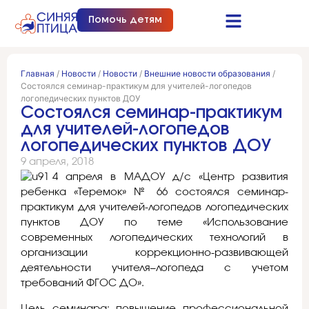
Помочь детям
Синяя птица это…
Документы и отчеты
Получить помощь
Главная
/
Новости
/
Новости
/
Внешние новости образования
/
Состоялся семинар-практикум для учителей-логопедов
логопедических пунктов ДОУ
Состоялся семинар-практикум
для учителей-логопедов
логопедических пунктов ДОУ
9 апреля, 2018
4 апреля в МАДОУ д/с «Центр развития
ребенка «Теремок» № 66 состоялся семинар-
практикум для учителей-логопедов логопедических
пунктов ДОУ по теме «Использование
современных логопедических технологий в
организации коррекционно-развивающей
деятельности учителя–логопеда с учетом
требований ФГОС ДО».
Цель семинара: повышение профессиональной