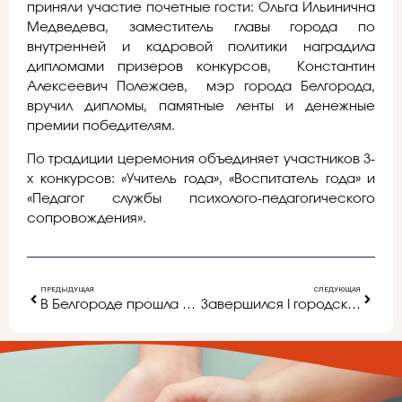
приняли участие почетные гости: Ольга Ильинична
Медведева, заместитель главы города по
внутренней и кадровой политики наградила
дипломами призеров конкурсов, Константин
Алексеевич Полежаев, мэр города Белгорода,
вручил дипломы, памятные ленты и денежные
премии победителям.
По традиции церемония объединяет участников 3-
х конкурсов: «Учитель года», «Воспитатель года» и
«Педагог службы психолого-педагогического
сопровождения».
ПРЕДЫДУЩАЯ
СЛЕДУЮЩАЯ
В Белгороде прошла всероссийская онлайн конференция для педагогов образовательных организаций Российской Федерации, реализующих образовательные программы дошкольного образования
Завершился I городской форум школьников «ФАНТ-2018»