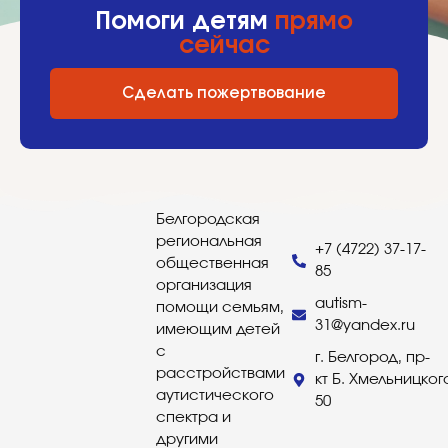
Помоги детям
прямо
сейчас
Сделать пожертвование
Белгородская
региональная
+7 (4722) 37-17-
общественная
85
организация
autism-
помощи семьям,
31@yandex.ru
имеющим детей
с
г. Белгород, пр-
расстройствами
кт Б. Хмельницког
аутистического
50
спектра и
другими