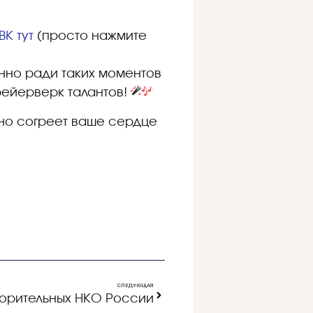
К тут
(просто нажмите
нно ради таких моментов
фейерверк талантов!
оно согреет ваше сердце
СЛЕДУЮЩАЯ
ворительных НКО России