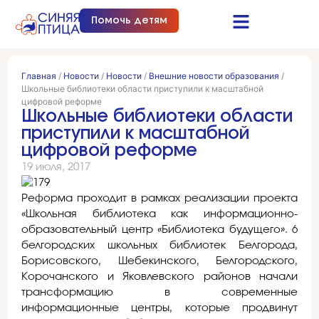
Помочь детям
Синяя птица это…
Документы и отчеты
Получить помощь
Главная
/
Новости
/
Новости
/
Внешние новости образования
/
Школьные библиотеки области приступили к масштабной
цифровой реформе
Школьные библиотеки области
приступили к масштабной
цифровой реформе
19 июля, 2017
Реформа проходит в рамках реализации проекта
«Школьная библиотека как информационно-
образовательный центр «Библиотека будущего». 6
белгородских школьных библиотек Белгорода,
Борисовского, Шебекинского, Белгородского,
Корочанского и Яковлевского районов начали
трансформацию в современные
информационные центры, которые продвинут