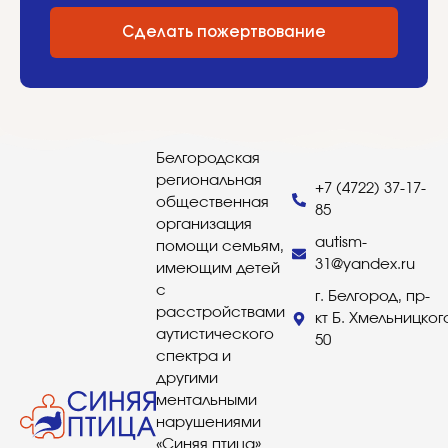
Сделать пожертвование
Белгородская
региональная
+7 (4722) 37-17-
общественная
85
организация
autism-
помощи семьям,
31@yandex.ru
имеющим детей
с
г. Белгород, пр-
расстройствами
кт Б. Хмельницког
аутистического
50
спектра и
другими
ментальными
нарушениями
«Синяя птица»