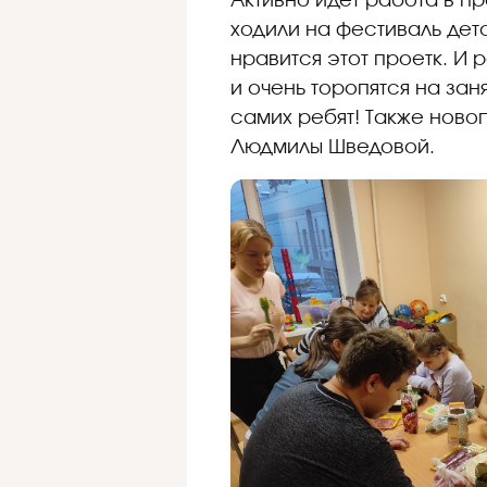
Активно идет работа в пр
ходили на фестиваль дет
нравится этот проетк. И 
и очень торопятся на зан
самих ребят! Также нов
Людмилы Шведовой.