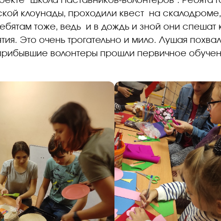
оекте "Школа Наставников-волонтеров". Ребята г
ской клоунады, проходили квест на скалодроме,
ребятам тоже, ведь и в дождь и зной они спешат 
ятия. Это очень трогательно и мило. Лушая похвал
оприбывшие волонтеры прошли первичное обучен