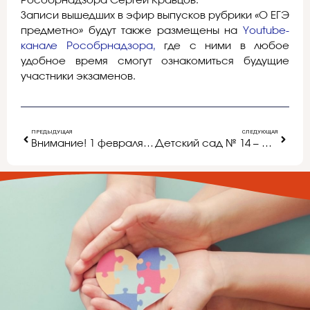
Рособрнадзора Сергей Кравцов.
Записи вышедших в эфир выпусков рубрики «О ЕГЭ
предметно» будут также размещены на
Youtube-
канале Рособрнадзора,
где с ними в любое
удобное время смогут ознакомиться будущие
участники экзаменов.
ПРЕДЫДУЩАЯ
СЛЕДУЮЩАЯ
Внимание! 1 февраля 2017 года заканчивается регистрация заявлений на сдачу государственной итоговой аттестации по образовательным программам среднего общего образования!
Детский сад № 14 – абсолютный победитель конкурса «Детский сад года — 2016»