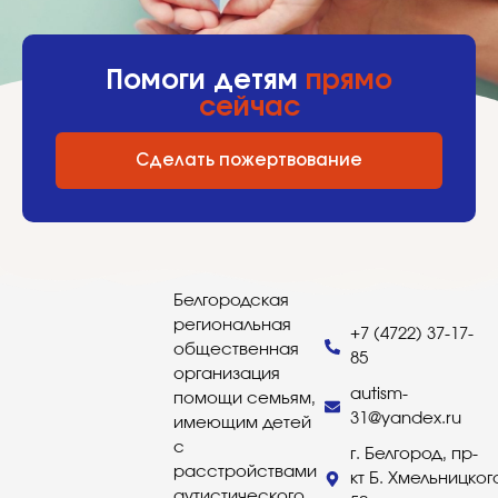
Помоги детям
прямо
сейчас
Сделать пожертвование
Белгородская
региональная
+7 (4722) 37-17-
общественная
85
организация
autism-
помощи семьям,
31@yandex.ru
имеющим детей
с
г. Белгород, пр-
расстройствами
кт Б. Хмельницког
аутистического