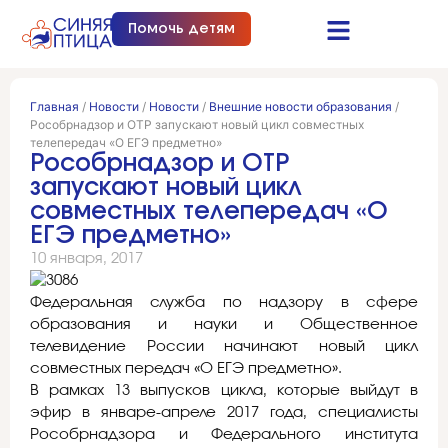
Помочь детям
Синяя птица это…
Документы и отчеты
Получить помощь
Главная
/
Новости
/
Новости
/
Внешние новости образования
/
Рособрнадзор и ОТР запускают новый цикл совместных
телепередач «О ЕГЭ предметно»
Рособрнадзор и ОТР
запускают новый цикл
совместных телепередач «О
ЕГЭ предметно»
10 января, 2017
Федеральная служба по надзору в сфере
образования и науки и Общественное
телевидение России начинают новый цикл
совместных передач «О ЕГЭ предметно».
В рамках 13 выпусков цикла, которые выйдут в
эфир в январе-апреле 2017 года, специалисты
Рособрнадзора и Федерального института