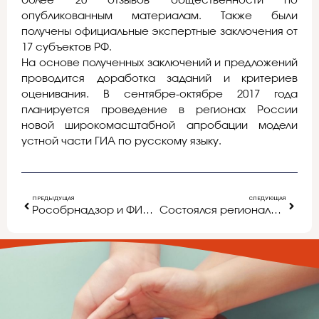
более 20 отзывов общественности по
опубликованным материалам. Также были
получены официальные экспертные заключения от
17 субъектов РФ.
На основе полученных заключений и предложений
проводится доработка заданий и критериев
оценивания. В сентябре-октябре 2017 года
планируется проведение в регионах России
новой широкомасштабной апробации модели
устной части ГИА по русскому языку.
ПРЕДЫДУЩАЯ
СЛЕДУЮЩАЯ
Рособрнадзор и ФИПИ призывают будущих участников ЕГЭ пользоваться надежной информацией при подготовке к экзаменам
Состоялся региональный научно-практический обобщающий семинар