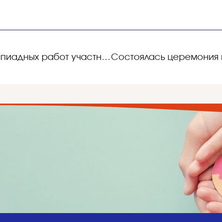
Итоговый протокол олимпиадных работ участников городской олимпиады школьников по русскому языку языку для 5-6 классов