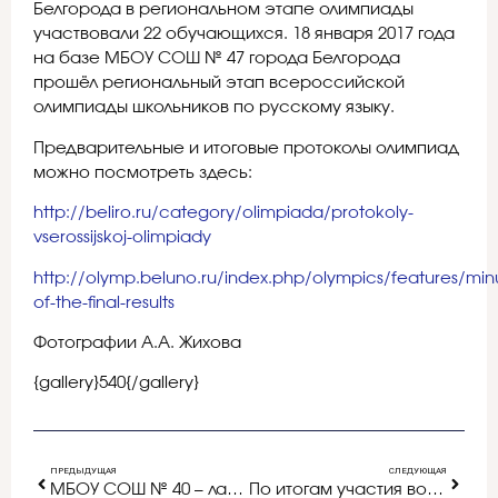
Белгорода в региональном этапе олимпиады
участвовали 22 обучающихся. 18 января 2017 года
на базе МБОУ СОШ № 47 города Белгорода
прошёл региональный этап всероссийской
олимпиады школьников по русскому языку.
Предварительные и итоговые протоколы олимпиад
можно посмотреть здесь:
http://beliro.ru/category/olimpiada/protokoly-
vserossijskoj-olimpiady
http://olymp.beluno.ru/index.php/olympics/features/min
of-the-final-results
Фотографии А.А. Жихова
{gallery}540{/gallery}
ПРЕДЫДУЩАЯ
СЛЕДУЮЩАЯ
МБОУ СОШ № 40 – лауреат конкурса «100 лучших школ России»
По итогам участия во всероссийских конкурсах – лучшие!