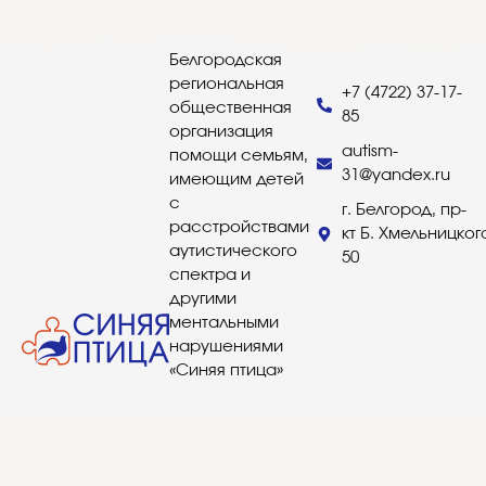
Белгородская
региональная
+7 (4722) 37-17-
общественная
85
организация
autism-
помощи семьям,
31@yandex.ru
имеющим детей
с
г. Белгород, пр-
расстройствами
кт Б. Хмельницког
аутистического
50
спектра и
другими
ментальными
нарушениями
«Синяя птица»