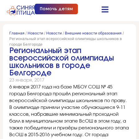
Помочь детям
Синяя птица это…
Документы и отчеты
Получить помощь
Главная
/
Новости
/
Новости
/
Внешние новости образования
/
Региональный этап всероссийской олимпиады школьников в
городе Белгороде
Региональный этап
всероссийской олимпиады
школьников в городе
Белгороде
23 января, 2017
6 января 2017 года на базе МБОУ СОШ № 45
города Белгорода прошёл региональный этап
всероссийской олимпиады школьников по праву.
В олимпиаде приняли участие обучающиеся 9-11
классов, набравшие минимальный проходной
балл в муниципальном этапе ВсОШ в этом году, а
также победители и призёры регионального этапа
ВсОШ в 2015-2016 учебном году. От города