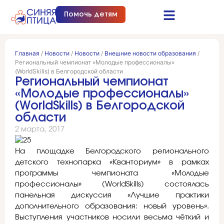
Помочь детям
Синяя птица это…
Документы и отчеты
Получить помощь
Главная
/
Новости
/
Новости
/
Внешние новости образования
/
Региональный чемпионат «Молодые профессионалы»
(WorldSkills) в Белгородской области
Региональный чемпионат
«Молодые профессионалы»
(WorldSkills) в Белгородской
области
2 марта, 2017
На площадке Белгородского регионального
детского технопарка «Кванториум» в рамках
программы чемпионата «Молодые
профессионалы» (WorldSkills) состоялась
панельная дискуссия «Лучшие практики
дополнительного образования: новый уровень».
Выступления участников носили весьма чёткий и