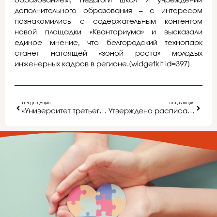
образованием, педагоги школ и учреждений
дополнительного образования – с интересом
познакомились с содержательным контентом
новой площадки «Кванториума» и высказали
единое мнение, что белгородский технопарк
станет натоящей «зоной роста» молодых
инженерных кадров в регионе.[widgetkit id=397]
ПРЕДЫДУЩАЯ
СЛЕДУЮЩАЯ
«Университет третьего возраста»
Утверждено расписание ЕГЭ, ОГЭ и ГВЭ 2017 года