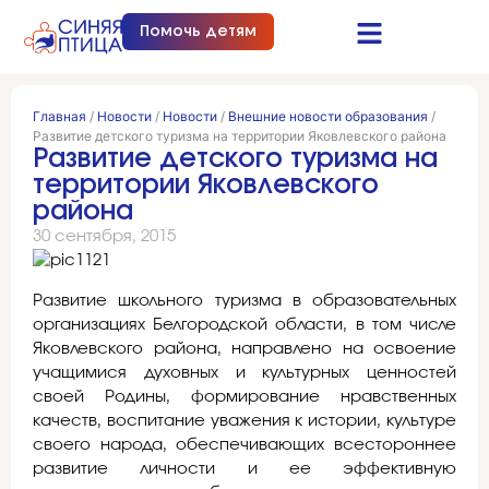
Помочь детям
Синяя птица это…
Документы и отчеты
Получить помощь
Главная
/
Новости
/
Новости
/
Внешние новости образования
/
Развитие детского туризма на территории Яковлевского района
Развитие детского туризма на
территории Яковлевского
района
30 сентября, 2015
Развитие школьного туризма в образовательных
организациях Белгородской области, в том числе
Яковлевского района, направлено на освоение
учащимися духовных и культурных ценностей
своей Родины, формирование нравственных
качеств, воспитание уважения к истории, культуре
своего народа, обеспечивающих всестороннее
развитие личности и ее эффективную