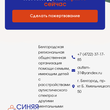
сейчас
Сделать пожертвование
Белгородская
региональная
+7 (4722) 37-17-
общественная
85
организация
autism-
помощи семьям,
31@yandex.ru
имеющим детей
с
г. Белгород, пр-
расстройствами
кт Б. Хмельницког
аутистического
50
спектра и
другими
ментальными