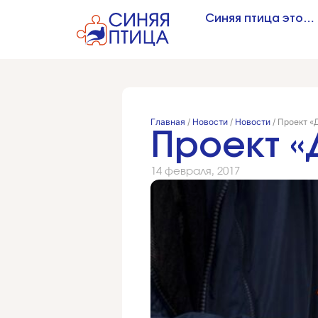
Синяя птица это…
Главная
/
Новости
/
Новости
/
Проект «
Проект 
14 февраля, 2017