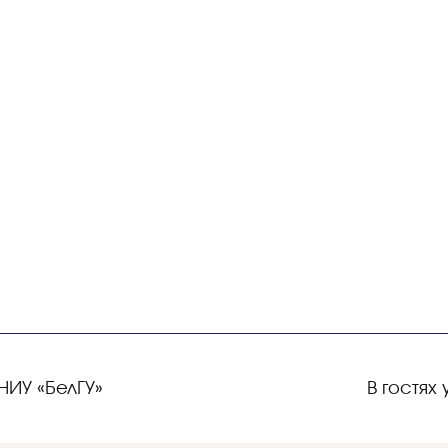
НИУ «БелГУ»
В гостях