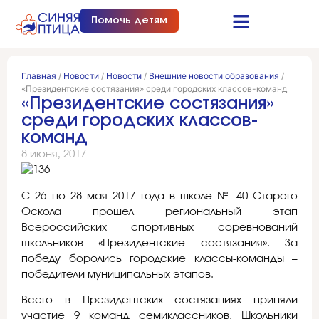
Помочь детям
Синяя птица это…
Документы и отчеты
Получить помощь
Главная
/
Новости
/
Новости
/
Внешние новости образования
/
«Президентские состязания» среди городских классов-команд
«Президентские состязания»
среди городских классов-
команд
8 июня, 2017
С 26 по 28 мая 2017 года в школе № 40 Старого
Оскола прошел региональный этап
Всероссийских спортивных соревнований
школьников «Президентские состязания». За
победу боролись городские классы-команды –
победители муниципальных этапов.
Всего в Президентских состязаниях приняли
участие 9 команд семиклассников. Школьники