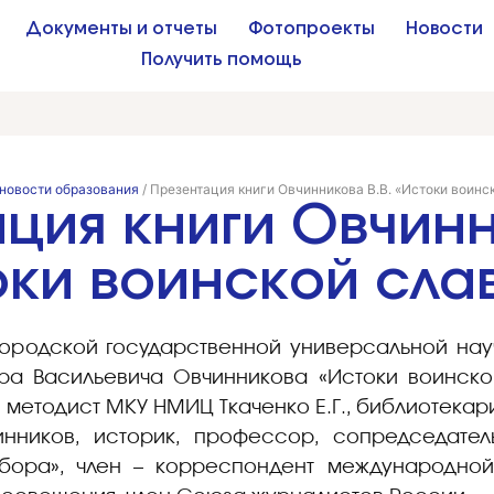
Документы и отчеты
Фотопроекты
Новости
Получить помощь
новости образования
/
Презентация книги Овчинникова В.В. «Истоки воинс
ция книги Овчин
токи воинской сла
лгородской государственной универсальной на
ора Васильевича Овчинникова «Истоки воинско
 методист МКУ НМИЦ Ткаченко Е.Г., библиотекар
инников, историк, профессор, сопредседат
бора», член – корреспондент международно