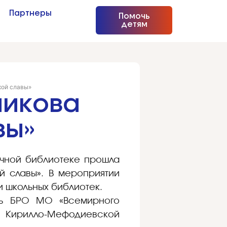
Партнеры
Помочь
детям
кой славы»
никова
вы»
учной библиотеке прошла
й славы». В мероприятии
и школьных библиотек.
ель БРО МО «Всемирного
й Кирилло-Мефодиевской