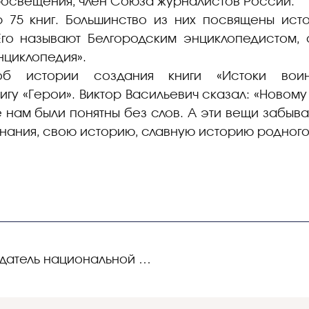
росвещения, член Союза журналистов России.
р 75 книг. Большинство из них посвящены ист
Его называют Белгородским энциклопедистом, 
нциклопедия».
об истории создания книги «Истоки воин
гу «Герои». Виктор Васильевич сказал: «Новому
 нам были понятны без слов. А эти вещи забыва
нания, свою историю, славную историю родного
МБОУ СОШ № 45 – обладатель национальной премии «Элита российского образования»