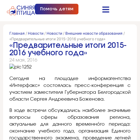
Помочь детям
Синяя птица это…
Документы и отчеты
Получить помощь
Главная
/
Новости
/
Новости
/
Внешние новости образования
/
«Предварительные итоги 2015-2016 учебного года»
«Предварительные итоги 2015-
2016 учебного года»
24 мая, 2016
Сегодня на площадке информагентства
«Интерфакс» состоялась пресс-конференция с
участием заместителя Губернатора Белгородской
области Сергея Андреевича Боженова.
В ходе встречи обсуждались наиболее значимые
вопросы сферы образования региона,
актуальные для данного временнóго периода:
окончание учебного года, организация Единого
государственного экзамена, проведение летней