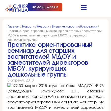
Помочь детям
Синяя птица это…
Документы и отчеты
Получить помощь
Главная
/
Новости
/
Новости
/
Внешние новости образования
/
Практико-ориентированный семинар для старших воспитателей
МДОУ и заместителей директоров МБОУ, курирующих
дошкольные группы
Практико-ориентированный
семинар для старших
воспитателей МДОУ и
заместителей директоров
МБОУ, курирующих
дошкольные группы
3 апреля, 2018
30 марта 2018 года на базе МАДОУ №78
(заведующий Баланчукова Е.Н., старший
воспитатель Коптева Е.А.) организован и проведен
практико-ориентированный семинар для старших
воспитателей МДОУ и заместителей директоров