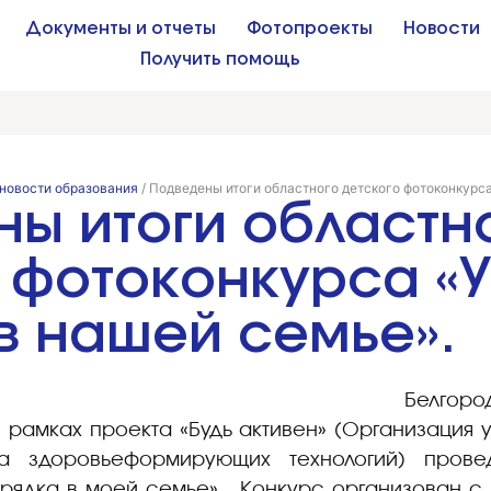
Документы и отчеты
Фотопроекты
Новости
Получить помощь
новости образования
/
Подведены итоги областного детского фотоконкурса
ы итоги областн
 фотоконкурса «
в нашей семье».
Белго
 рамках проекта «Будь активен» (Организация 
а здоровьеформирующих технологий) прове
арядка в моей семье» . Конкурс организован с