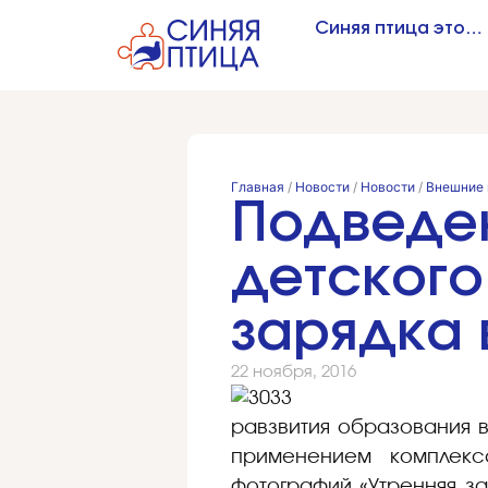
Синяя птица это…
Главная
/
Новости
/
Новости
/
Внешние 
Подведен
детского
зарядка 
22 ноября, 2016
[widgetkit id=349]
равзвития образования в
применением комплекс
фотографий «Утренняя з