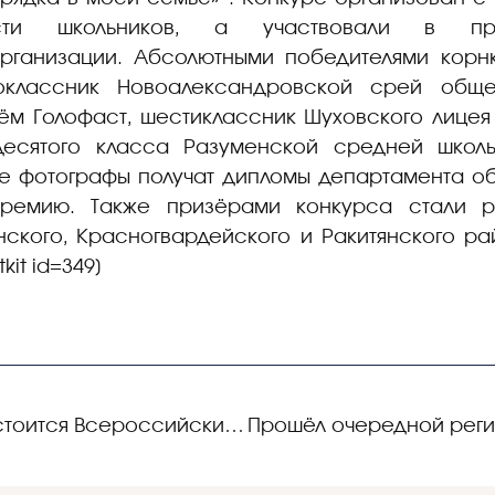
ности школьников, а участвовали в п
рганизации. Абсолютными победителями корнк
воклассник Новоалександровской срей обще
ём Голофаст, шестиклассник Шуховского лицея
есятого класса Разуменской средней школ
е фотографы получат дипломы департамента о
ремию. Также призёрами конкурса стали ре
нского, Красногвардейского и Ракитянского ра
kit id=349]
2 декабря в Москве состоится Всероссийский семинар-совещание по вопросам обеспечения доступности дошкольного и общего образования