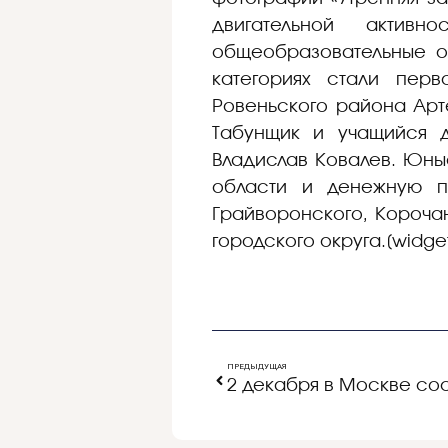
двигательной актив
общеобразовательные о
категориях стали пер
Ровеньского района Арт
Табунщик и учащийся д
Владислав Ковалев. Юны
области и денежную п
Грайворонского, Короча
городского округа.[widget
ПРЕДЫДУЩАЯ