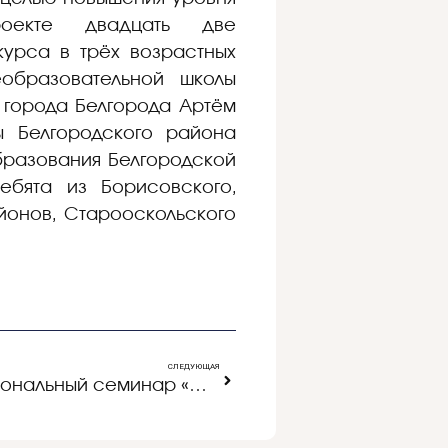
роекте двадцать две
урса в трёх возрастных
образовательной школы
 города Белгорода Артём
ы Белгородского района
бразования Белгородской
бята из Борисовского,
йонов, Старооскольского
СЛЕДУЮЩАЯ
Прошёл очередной региональный семинар «О применении ИСОУ «Виртуальная школа»