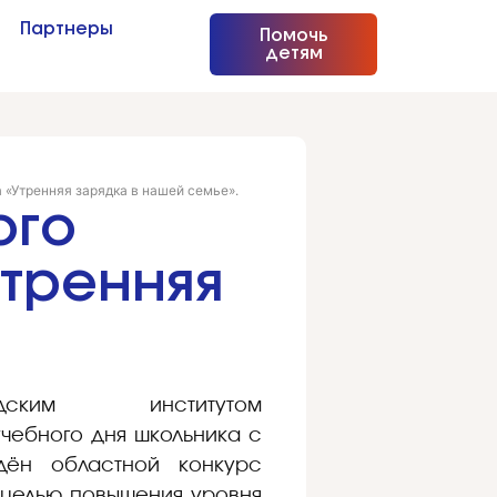
Партнеры
Помочь
детям
 «Утренняя зарядка в нашей семье».
ого
Утренняя
родским институтом
учебного дня школьника с
дён областной конкурс
 целью повышения уровня