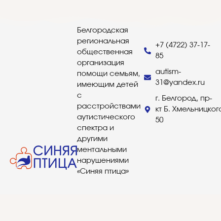
Белгородская
региональная
+7 (4722) 37-17-
общественная
85
организация
autism-
помощи семьям,
31@yandex.ru
имеющим детей
с
г. Белгород, пр-
расстройствами
кт Б. Хмельницког
аутистического
50
спектра и
другими
ментальными
нарушениями
«Синяя птица»