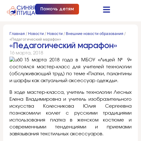
Помочь детям
Синяя птица это…
Документы и отчеты
Получить помощь
Главная
/
Новости
/
Новости
/
Внешние новости образования
/
«Педагогический марафон»
«Педагогический марафон»
16 марта, 2018
15 марта 2018 года в МБОУ «Лицей № 9»
состоялся мастер-класс для учителей технологии
(обслуживающий труд) по теме «Платки, палантины
и шарфы как актуальный аксессуар одежды».
В ходе мастер-класса, учитель технологии Лесных
Елена Владимировна и учитель изобразительного
искусства Колесникова Юлия Сергеевна
познакомили коллег с русскими традициями
использования платка в женском костюме и
современными тенденциями и приемами
завязывания текстильных аксессуаров.