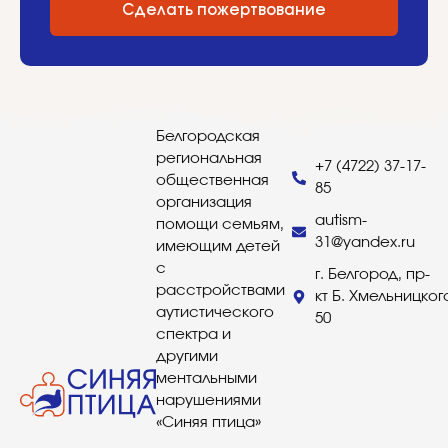
Сделать пожертвование
Белгородская
региональная
+7 (4722) 37-17-
общественная
85
организация
autism-
помощи семьям,
31@yandex.ru
имеющим детей
с
г. Белгород, пр-
расстройствами
кт Б. Хмельницког
аутистического
50
спектра и
другими
ментальными
нарушениями
«Синяя птица»