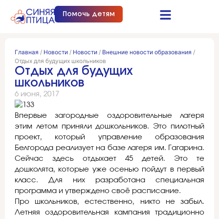
Помочь детям
Синяя птица это…
Документы и отчеты
Получить помощь
Главная
/
Новости
/
Новости
/
Внешние новости образования
/
Отдых для будущих школьников
Отдых для будущих
школьников
6 июня, 2017
Впервые загородные оздоровительные лагеря
этим летом приняли дошкольников. Это пилотный
проект, который управление образования
Белгорода реализует на базе лагеря им. Гагарина.
Сейчас здесь отдыхает 45 детей. Это те
дошколята, которые уже осенью пойдут в первый
класс. Для них разработана специальная
программа и утверждено своё расписание.
Про школьников, естественно, никто не забыл.
Летняя оздоровительная кампания традиционно