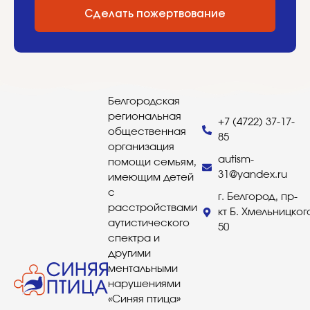
Сделать пожертвование
Белгородская
региональная
+7 (4722) 37-17-
общественная
85
организация
autism-
помощи семьям,
31@yandex.ru
имеющим детей
с
г. Белгород, пр-
расстройствами
кт Б. Хмельницког
аутистического
50
спектра и
другими
ментальными
нарушениями
«Синяя птица»