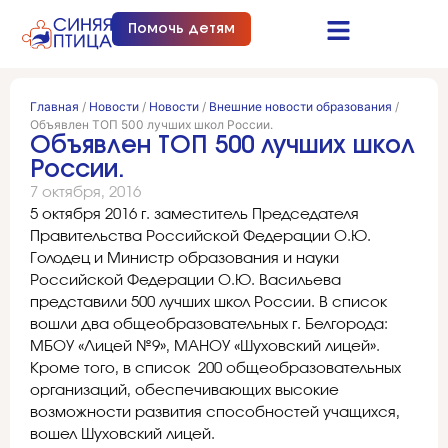
Помочь детям
Синяя птица это…
Документы и отчеты
Получить помощь
Главная
/
Новости
/
Новости
/
Внешние новости образования
/
Объявлен ТОП 500 лучших школ России.
Объявлен ТОП 500 лучших школ
России.
7 октября, 2016
5 октября 2016 г. заместитель Председателя
Правительства Российской Федерации О.Ю.
Голодец и Министр образования и науки
Российской Федерации О.Ю. Васильева
представили 500 лучших школ России. В список
вошли два общеобразовательных г. Белгорода:
МБОУ «Лицей №9», МАНОУ «Шуховский лицей».
Кроме того, в список 200 общеобразовательных
организаций, обеспечивающих высокие
возможности развития способностей учащихся,
вошел Шуховский лицей.