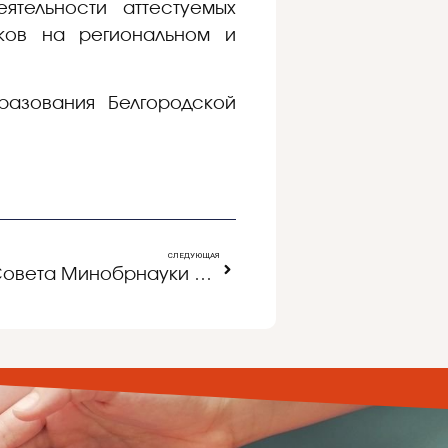
ятельности аттестуемых
иков на региональном и
разования Белгородской
СЛЕДУЮЩАЯ
Трансляция заседания Совета Минобрнауки России