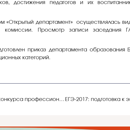
иков, достижения педагогов и их воспитанн
том «Открытый департамент» осуществлялась ви
ой комиссии. Просмотр записи заседания 
дготовлен приказ департамента образования 
ионных категорий.
Итоги Всероссийского конкурса профессионального мастерства «Педагог-психолог России – 2016»