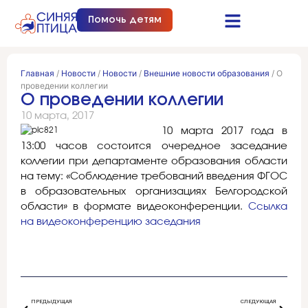
Помочь детям
Синяя птица это…
Документы и отчеты
Получить помощь
Главная
/
Новости
/
Новости
/
Внешние новости образования
/
О
проведении коллегии
О проведении коллегии
10 марта, 2017
10 марта 2017 года в
13:00 часов состоится очередное заседание
коллегии при департаменте образования области
на тему: «Соблюдение требований введения ФГОС
в образовательных организациях Белгородской
области» в формате видеоконференции.
Ссылка
на видеоконференцию заседания
ПРЕДЫДУЩАЯ
СЛЕДУЮЩАЯ