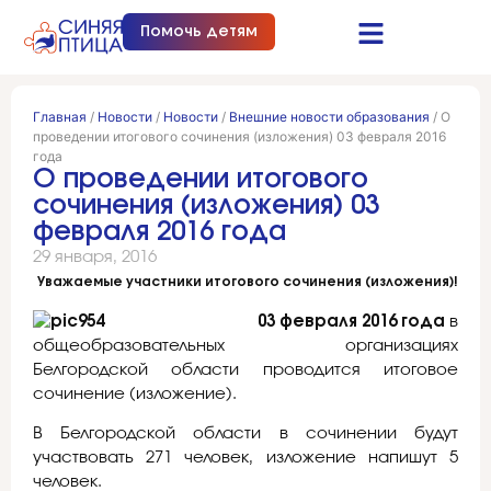
Помочь детям
Синяя птица это…
Документы и отчеты
Получить помощь
Главная
/
Новости
/
Новости
/
Внешние новости образования
/
О
проведении итогового сочинения (изложения) 03 февраля 2016
года
О проведении итогового
сочинения (изложения) 03
февраля 2016 года
29 января, 2016
Уважаемые участники итогового сочинения (изложения)!
03 февраля 2016 года
в
общеобразовательных организациях
Белгородской области проводится итоговое
сочинение (изложение).
В Белгородской области в сочинении будут
участвовать 271 человек, изложение напишут 5
человек.