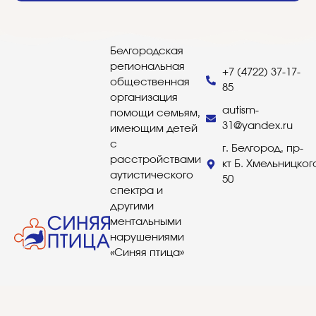
Белгородская
региональная
+7 (4722) 37-17-
общественная
85
организация
autism-
помощи семьям,
31@yandex.ru
имеющим детей
с
г. Белгород, пр-
расстройствами
кт Б. Хмельницког
аутистического
50
спектра и
другими
ментальными
нарушениями
«Синяя птица»