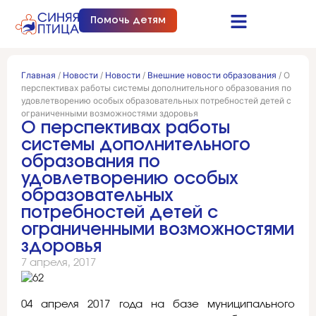
Помочь детям
Синяя птица это…
Документы и отчеты
Получить помощь
Главная
/
Новости
/
Новости
/
Внешние новости образования
/
О
перспективах работы системы дополнительного образования по
удовлетворению особых образовательных потребностей детей с
ограниченными возможностями здоровья
О перспективах работы
системы дополнительного
образования по
удовлетворению особых
образовательных
потребностей детей с
ограниченными возможностями
здоровья
7 апреля, 2017
04 апреля 2017 года на базе муниципального