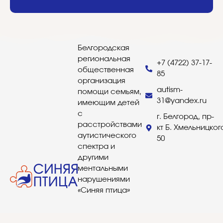
Белгородская
региональная
+7 (4722) 37-17-
общественная
85
организация
autism-
помощи семьям,
31@yandex.ru
имеющим детей
с
г. Белгород, пр-
расстройствами
кт Б. Хмельницког
аутистического
50
спектра и
другими
ментальными
нарушениями
«Синяя птица»