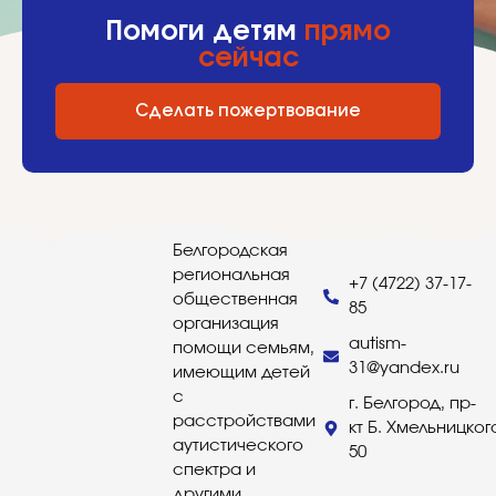
Помоги детям
прямо
сейчас
Сделать пожертвование
Белгородская
региональная
+7 (4722) 37-17-
общественная
85
организация
autism-
помощи семьям,
31@yandex.ru
имеющим детей
с
г. Белгород, пр-
расстройствами
кт Б. Хмельницког
аутистического
50
спектра и
другими