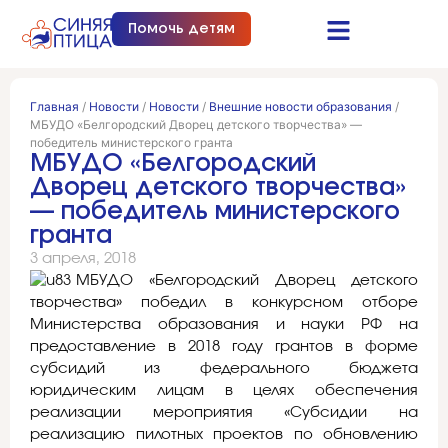
Помочь детям
Синяя птица это…
Документы и отчеты
Получить помощь
Главная
/
Новости
/
Новости
/
Внешние новости образования
/
МБУДО «Белгородский Дворец детского творчества» —
победитель министерского гранта
МБУДО «Белгородский
Дворец детского творчества»
— победитель министерского
гранта
3 апреля, 2018
МБУДО «Белгородский Дворец детского
творчества» победил в конкурсном отборе
Министерства образования и науки РФ на
предоставление в 2018 году грантов в форме
субсидий из федерального бюджета
юридическим лицам в целях обеспечения
реализации мероприятия «Субсидии на
реализацию пилотных проектов по обновлению