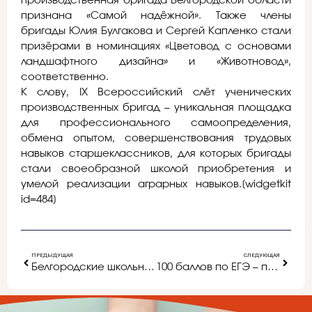
производственная бригада Белгородской области
признана «Самой надёжной». Также члены
бригады Юлия Булгакова и Сергей Капленко стали
призёрами в номинациях «Цветовод с основами
ландшафтного дизайна» и «Животновод»,
соответственно.
К слову, IX Всероссийский слёт ученических
производственных бригад – уникальная площадка
для профессионального самоопределения,
обмена опытом, совершенствования трудовых
навыков старшеклассников, для которых бригады
стали своеобразной школой приобретения и
умелой реализации аграрных навыков.[widgetkit
id=484]
ПРЕДЫДУЩАЯ
СЛЕДУЮЩАЯ
Белгородские школьники из лицея № 9 приняли участие в Астрономической школе в г. Санкт-Петербурге
100 баллов по ЕГЭ – повод для гордости