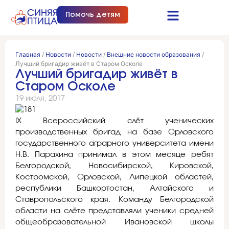
Помочь детям
Синяя птица это…
Документы и отчеты
Получить помощь
Главная
/
Новости
/
Новости
/
Внешние новости образования
/
Лучший бригадир живёт в Старом Осколе
Лучший бригадир живёт в
Старом Осколе
19 июля, 2017
IX Всероссийский слёт ученических
производственных бригад на базе Орловского
государственного аграрного университета имени
Н.В. Парахина принимал в этом месяце ребят
Белгородской, Новосибирской, Кировской,
Костромской, Орловской, Липецкой областей,
республики Башкортостан, Алтайского и
Ставропольского края. Команду Белгородской
области на слёте представляли ученики средней
общеобразовательной Ивановской школы