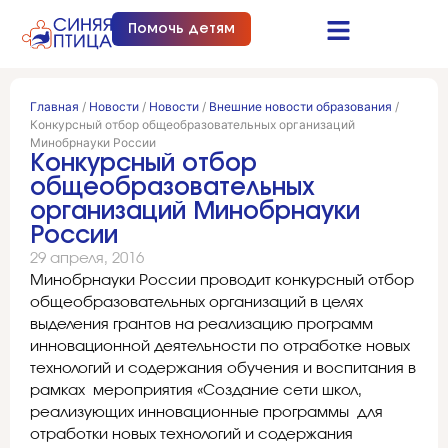
Помочь детям
Синяя птица это…
Документы и отчеты
Получить помощь
Главная
/
Новости
/
Новости
/
Внешние новости образования
/
Конкурсный отбор общеобразовательных организаций
Минобрнауки России
Конкурсный отбор
общеобразовательных
организаций Минобрнауки
России
29 апреля, 2016
Минобрнауки России проводит конкурсный отбор
общеобразовательных организаций в целях
выделения грантов на реализацию программ
инновационной деятельности по отработке новых
технологий и содержания обучения и воспитания в
рамках мероприятия «Создание сети школ,
реализующих инновационные программы для
отработки новых технологий и содержания