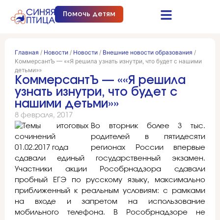
Помочь детям
Синяя птица это…
Документы и отчеты
Получить помощь
Главная
/
Новости
/
Новости
/
Внешние новости образования
/
КоммерсантЪ — ««Я решила узнать изнутри, что будет с нашими
детьми»»
КоммерсантЪ — ««Я решила
узнать изнутри, что будет с
нашими детьми»»
8 февраля, 2017
Во вторник более 3 тыс.
родителей в пятидесяти
регионах России впервые
сдавали единый государственный экзамен.
Участники акции Рособрнадзора сдавали
пробный ЕГЭ по русскому языку, максимально
приближенный к реальным условиям: с рамками
на входе и запретом на использование
мобильного телефона. В Рособрнадзоре не