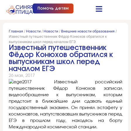
Помочь детям
Синяя птица это…
Документы и отчеты
Получить помощь
Главная
/
Новости
/
Новости
/
Внешние новости образования
/
Известный путешественник Фёдор Конюхов обратился к
выпускникам школ перед началом ЕГЭ
Известный путешественник
Фёдор Конюхов обратился к
выпускникам школ перед
началом ЕГЭ
26 мая, 2017
Известный российский
путешественник Фёдор Конюхов записал
видеообращение к выпускникам, которым
предстоит в ближайшие дни сдавать единый
государственный экзамен. Он принял эстафету у
космонавтов, напутствовавших выпускников перед
ЕГЭ в прошлом году, находясь на борту
Международной космической станции.