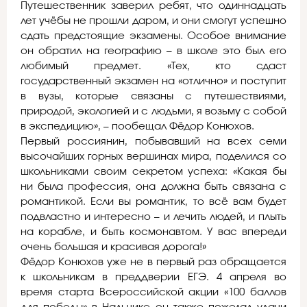
Путешественник заверил ребят, что одиннадцать
лет учёбы не прошли даром, и они смогут успешно
сдать предстоящие экзамены. Особое внимание
он обратил на географию – в школе это был его
любимый предмет. «Тех, кто сдаст
государственный экзамен на «отлично» и поступит
в вузы, которые связаны с путешествиями,
природой, экологией и с людьми, я возьму с собой
в экспедицию», – пообещал Фёдор Конюхов.
Первый россиянин, побывавший на всех семи
высочайших горных вершинах мира, поделился со
школьниками своим секретом успеха: «Какая бы
ни была профессия, она должна быть связана с
романтикой. Если вы романтик, то всё вам будет
подвластно и интересно – и лечить людей, и плыть
на корабле, и быть космонавтом. У вас впереди
очень большая и красивая дорога!»
Фёдор Конюхов уже не в первый раз обращается
к школьникам в преддверии ЕГЭ. 4 апреля во
время старта Всероссийской акции «100 баллов