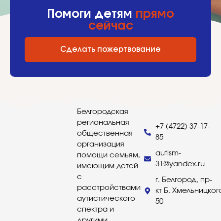
Помоги детям
прямо
сейчас
Сделать пожертвование
Белгородская
региональная
+7 (4722) 37-17-
общественная
85
организация
autism-
помощи семьям,
31@yandex.ru
имеющим детей
с
г. Белгород, пр-
расстройствами
кт Б. Хмельницког
аутистического
50
спектра и
другими