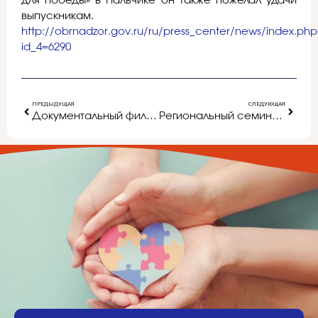
для победы» в Нальчике он также пожелал удачи
выпускникам.
http://obrnadzor.gov.ru/ru/press_center/news/index.ph
id_4=6290
ПРЕДЫДУЩАЯ
СЛЕДУЮЩАЯ
Документальный фильм «Урок на всю жизнь», подготовленный Министерством образования и науки РФ.
Региональный семинар для руководителей Домов и Центров детского творчества Белгородской области в Чернянском районе